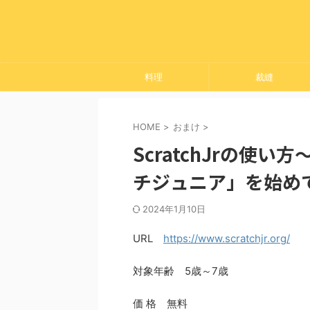
料理
裁縫
HOME
>
おまけ
>
ScratchJrの使
チジュニア」を始め
2024年1月10日
URL
https://www.scratchjr.org/
対象年齢 5歳～7歳
価 格 無料