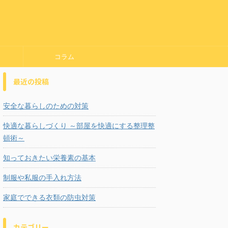
コラム
最近の投稿
安全な暮らしのための対策
快適な暮らしづくり ～部屋を快適にする整理整
頓術～
知っておきたい栄養素の基本
制服や私服の手入れ方法
家庭でできる衣類の防虫対策
カテゴリー