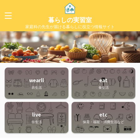
暮らしの実習室
家庭科の先生が届ける暮らしに役立つ情報サイト
wearll
eat
衣生活
食生活
live
etc
住生活
保育・福祉・消費生活など